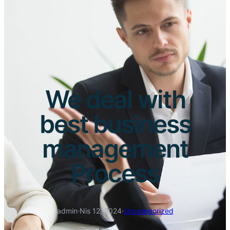
We deal with
best business
management
Process
admin
·
Nis 12, 2024
·
Uncategorized