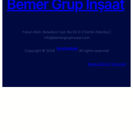
Bemer Grup İnşaat
Yukarı Mah. Belediye Cad. No:24 D:2 Kartal /İstanbul |
info@bemergrupinsaat.com
Bemer Grup İnşaat
Copyright © 2024 ·
· All rights reserved
Marka Bilişim Teknoloji